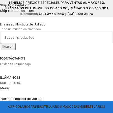
TENEMOS PRECIOS ESPECIALES PARA
VENTAS AL MAYOREO
.
Skip to navigation
¡LLÁMANOS DE LUN-VIE 09:00 A 18:00 / SÁBADO 9:00 A 15:00 !
Skip to main content
¡Llámanos!
(33) 3658 1440
y
(33) 3126 3990
Empresa Plástica de Jalisco
Todo un mundo en plásticos
Search
¡CONTÁCTANOS!
Envíanos un mensaje
¡LLÁMANOS!
(33) 3613 6105
Menu
mpresa Plástica de Jalisco
AGRICOLA
HOGAR
INDUSTRIA
JARDIN
MASCOTAS
MUEBLES
VARIOS