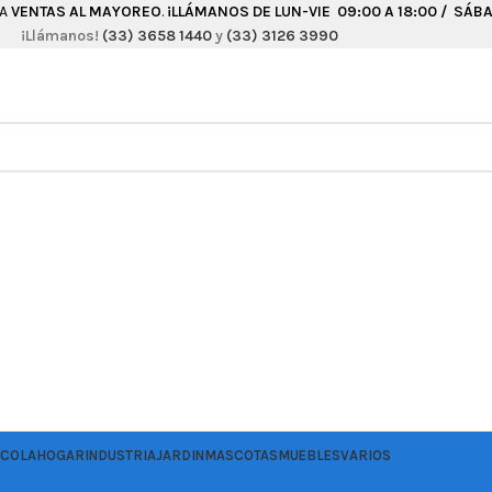
RA
VENTAS AL MAYOREO
.
¡LLÁMANOS DE LUN-VIE 09:00 A 18:00 / SÁBAD
¡Llámanos!
(33) 3658 1440
y
(33) 3126 3990
ICOLA
HOGAR
INDUSTRIA
JARDIN
MASCOTAS
MUEBLES
VARIOS