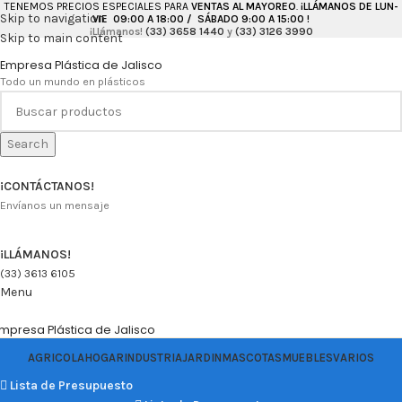
TENEMOS PRECIOS ESPECIALES PARA
VENTAS AL MAYOREO
.
¡LLÁMANOS DE LUN-
Skip to navigation
VIE 09:00 A 18:00 / SÁBADO 9:00 A 15:00 !
¡Llámanos!
(33) 3658 1440
y
(33) 3126 3990
Skip to main content
Empresa Plástica de Jalisco
Todo un mundo en plásticos
Search
¡CONTÁCTANOS!
Envíanos un mensaje
¡LLÁMANOS!
(33) 3613 6105
Menu
mpresa Plástica de Jalisco
AGRICOLA
HOGAR
INDUSTRIA
JARDIN
MASCOTAS
MUEBLES
VARIOS
Lista de Presupuesto