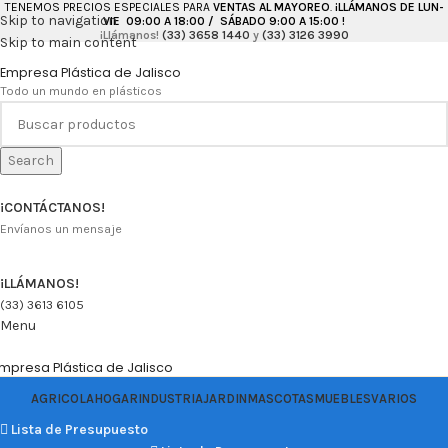
TENEMOS PRECIOS ESPECIALES PARA
VENTAS AL MAYOREO
.
¡LLÁMANOS DE LUN-
Skip to navigation
VIE 09:00 A 18:00 / SÁBADO 9:00 A 15:00 !
¡Llámanos!
(33) 3658 1440
y
(33) 3126 3990
Skip to main content
Empresa Plástica de Jalisco
Todo un mundo en plásticos
Search
¡CONTÁCTANOS!
Envíanos un mensaje
¡LLÁMANOS!
(33) 3613 6105
Menu
mpresa Plástica de Jalisco
AGRICOLA
HOGAR
INDUSTRIA
JARDIN
MASCOTAS
MUEBLES
VARIOS
Lista de Presupuesto