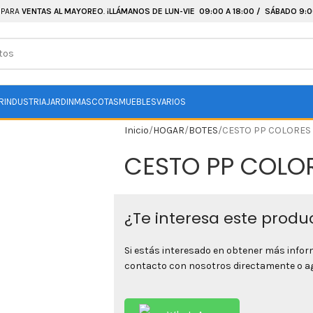
 PARA
VENTAS AL MAYOREO
.
¡LLÁMANOS DE LUN-VIE 09:00 A 18:00 / SÁBADO 9:00
R
INDUSTRIA
JARDIN
MASCOTAS
MUEBLES
VARIOS
Inicio
HOGAR
BOTES
CESTO PP COLORES
CESTO PP COLO
¿Te interesa este produ
Si estás interesado en obtener más info
contacto con nosotros directamente o agr