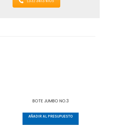
(33) 3613 6105
BOTE JUMBO NO.3
CESTO BAL
AÑADIR AL PRESUPUESTO
AÑADIR