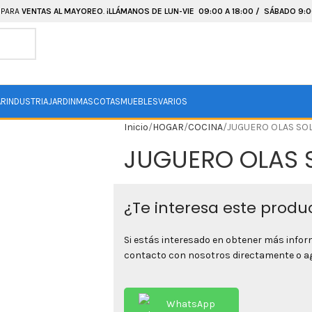
 PARA
VENTAS AL MAYOREO
.
¡LLÁMANOS DE LUN-VIE 09:00 A 18:00 / SÁBADO 9:00
AR
INDUSTRIA
JARDIN
MASCOTAS
MUEBLES
VARIOS
Inicio
HOGAR
COCINA
JUGUERO OLAS SOL
JUGUERO OLAS S
¿Te interesa este produ
Si estás interesado en obtener más info
contacto con nosotros directamente o agr
WhatsApp