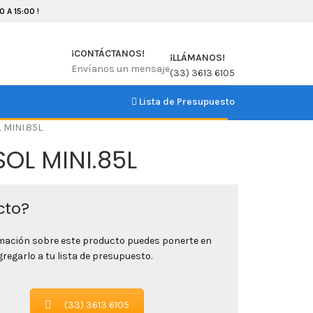
 A 15:00 !
¡CONTÁCTANOS!
¡LLÁMANOS!
Envíanos un mensaje
(33) 3613 6105
Lista de Presupuesto
 MINI.85L
OL MINI.85L
cto?
rmación sobre este producto puedes ponerte en
egarlo a tu lista de presupuesto.
(33) 3613 6105