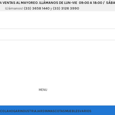
RA
VENTAS AL MAYOREO
.
¡LLÁMANOS DE LUN-VIE 09:00 A 18:00 / SÁBAD
¡Llámanos!
(33) 3658 1440
y
(33) 3126 3990
MENU
ICOLA
HOGAR
INDUSTRIA
JARDIN
MASCOTAS
MUEBLES
VARIOS